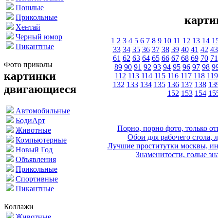
Пошлые
Прикольные
карти
Хентай
Черный юмор
1
2
3
4
5
6
7
8
9
10
11
12
13
14
1
Пикантные
33
34
35
36
37
38
39
40
41
42
43
61
62
63
64
65
66
67
68
69
70
71
Фото приколы
89
90
91
92
93
94
95
96
97
98
9
картинки
112
113
114
115
116
117
118
119
132
133
134
135
136
137
138
13
двигающиеся
152
153
154
15
Автомобильные
БодиАрт
Порно, порно фото, только 
Животные
Обои для рабочего стола, 
Компьютерные
Лучшие проститутки москвы, ин
Новый Год
Знаменитости, голые зна
Объявления
Прикольные
Спортивные
Пикантные
Коллажи
Животные