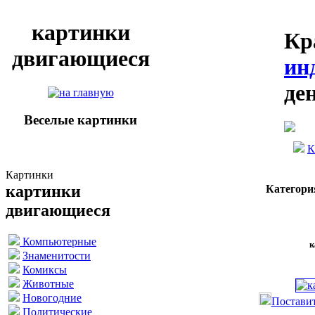
картинки
Кр
двигающиеся
ин
де
Веселые картинки
К
Картинки
картинки
Категори
двигающиеся
Компьютерные
к
Знаменитости
Комиксы
Животные
Новогодние
Поставит
Политические