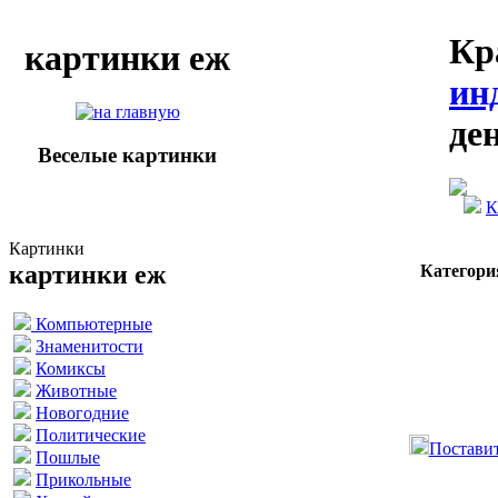
Кр
картинки еж
ин
де
Веселые картинки
К
Картинки
картинки еж
Категори
Компьютерные
Знаменитости
Комиксы
Животные
Новогодние
Политические
Поставит
Пошлые
Прикольные