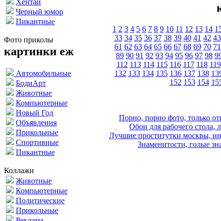
Хентай
Черный юмор
Пикантные
1
2
3
4
5
6
7
8
9
10
11
12
13
14
1
33
34
35
36
37
38
39
40
41
42
43
Фото приколы
61
62
63
64
65
66
67
68
69
70
71
картинки еж
89
90
91
92
93
94
95
96
97
98
9
112
113
114
115
116
117
118
119
132
133
134
135
136
137
138
13
Автомобильные
152
153
154
15
БодиАрт
Животные
Компьютерные
Новый Год
Порно, порно фото, только 
Объявления
Обои для рабочего стола, 
Прикольные
Лучшие проститутки москвы, ин
Спортивные
Знаменитости, голые зна
Пикантные
Коллажи
Животные
Компьютерные
Политические
Прикольные
Реклама