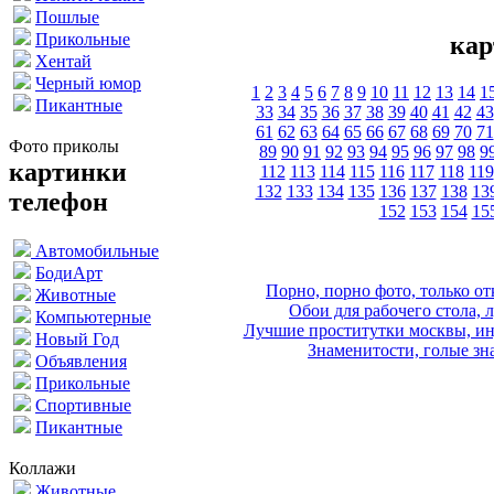
Пошлые
Прикольные
кар
Хентай
Черный юмор
1
2
3
4
5
6
7
8
9
10
11
12
13
14
1
Пикантные
33
34
35
36
37
38
39
40
41
42
43
61
62
63
64
65
66
67
68
69
70
71
Фото приколы
89
90
91
92
93
94
95
96
97
98
9
картинки
112
113
114
115
116
117
118
119
132
133
134
135
136
137
138
13
телефон
152
153
154
15
Автомобильные
БодиАрт
Порно, порно фото, только 
Животные
Обои для рабочего стола, 
Компьютерные
Лучшие проститутки москвы, ин
Новый Год
Знаменитости, голые зна
Объявления
Прикольные
Спортивные
Пикантные
Коллажи
Животные