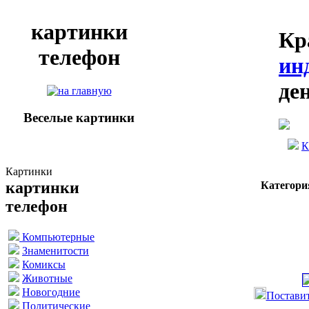
картинки
Кр
телефон
ин
де
Веселые картинки
К
Картинки
картинки
Категори
телефон
Компьютерные
Знаменитости
Комиксы
Животные
Новогодние
Поставит
Политические