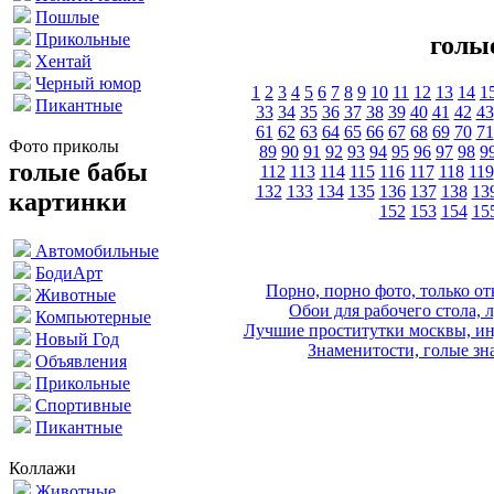
Пошлые
Прикольные
голы
Хентай
Черный юмор
1
2
3
4
5
6
7
8
9
10
11
12
13
14
1
Пикантные
33
34
35
36
37
38
39
40
41
42
43
61
62
63
64
65
66
67
68
69
70
71
Фото приколы
89
90
91
92
93
94
95
96
97
98
9
голые бабы
112
113
114
115
116
117
118
119
132
133
134
135
136
137
138
13
картинки
152
153
154
15
Автомобильные
БодиАрт
Порно, порно фото, только 
Животные
Обои для рабочего стола, 
Компьютерные
Лучшие проститутки москвы, ин
Новый Год
Знаменитости, голые зна
Объявления
Прикольные
Спортивные
Пикантные
Коллажи
Животные