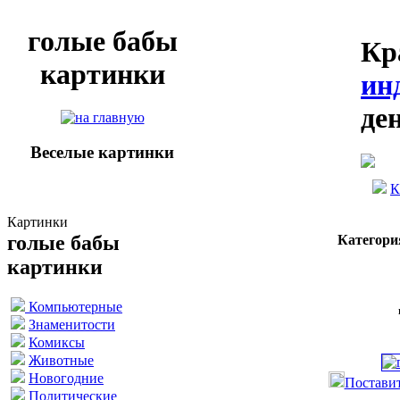
голые бабы
Кр
картинки
ин
де
Веселые картинки
К
Картинки
голые бабы
Категори
картинки
Компьютерные
Знаменитости
Комиксы
Животные
Новогодние
Поставит
Политические