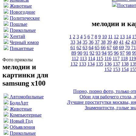
Поставит
Животные
Новогодние
Политические
мелодии и ка
Пошлые
Прикольные
Хентай
1
2
3
4
5
6
7
8
9
10
11
12
13
14
1
33
34
35
36
37
38
39
40
41
42
43
Черный юмор
61
62
63
64
65
66
67
68
69
70
71
Пикантные
89
90
91
92
93
94
95
96
97
98
9
112
113
114
115
116
117
118
119
Фото приколы
132
133
134
135
136
137
138
13
мелодии и
152
153
154
15
картинки для
samsung x100
Порно, порно фото, только 
Обои для рабочего стола, 
Автомобильные
Лучшие проститутки москвы, ин
БодиАрт
Знаменитости, голые зна
Животные
Компьютерные
Новый Год
Объявления
Прикольные