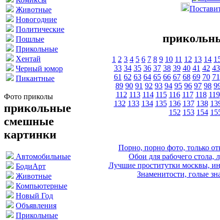
Поставит
Животные
Новогодние
Политические
прикольн
Пошлые
Прикольные
Хентай
1
2
3
4
5
6
7
8
9
10
11
12
13
14
1
33
34
35
36
37
38
39
40
41
42
43
Черный юмор
61
62
63
64
65
66
67
68
69
70
71
Пикантные
89
90
91
92
93
94
95
96
97
98
9
112
113
114
115
116
117
118
119
Фото приколы
132
133
134
135
136
137
138
13
прикольные
152
153
154
15
смешные
картинки
Порно, порно фото, только 
Обои для рабочего стола, 
Автомобильные
Лучшие проститутки москвы, ин
БодиАрт
Знаменитости, голые зна
Животные
Компьютерные
Новый Год
Объявления
Прикольные