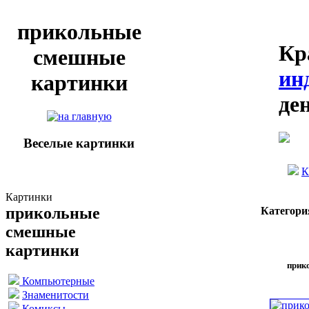
прикольные
Кр
смешные
ин
картинки
де
Веселые картинки
К
Картинки
прикольные
Категори
смешные
картинки
прик
Компьютерные
Знаменитости
Комиксы