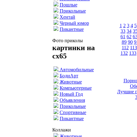
Пошлые
Прикольные
Хентай
Черный юмор
1
2
3
4
5
Пикантные
33
34
3
61
62
6
Фото приколы
89
90
9
картинки на
112
113
132
133
cx65
Автомобильные
БодиАрт
Порно
Животные
Обо
Компьютерные
Лучшие п
Новый Год
Объявления
Прикольные
Спортивные
Пикантные
Коллажи
Животные