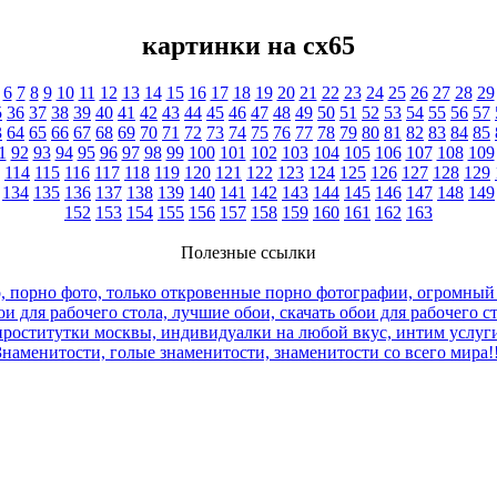
картинки на cx65
6
7
8
9
10
11
12
13
14
15
16
17
18
19
20
21
22
23
24
25
26
27
28
29
5
36
37
38
39
40
41
42
43
44
45
46
47
48
49
50
51
52
53
54
55
56
57
3
64
65
66
67
68
69
70
71
72
73
74
75
76
77
78
79
80
81
82
83
84
85
1
92
93
94
95
96
97
98
99
100
101
102
103
104
105
106
107
108
109
114
115
116
117
118
119
120
121
122
123
124
125
126
127
128
129
134
135
136
137
138
139
140
141
142
143
144
145
146
147
148
149
152
153
154
155
156
157
158
159
160
161
162
163
Полезные ссылки
, порно фото, только откровенные порно фотографии, огромный
и для рабочего стола, лучшие обои, скачать обои для рабочего с
роститутки москвы, индивидуалки на любой вкус, интим услуги
Знаменитости, голые знаменитости, знаменитости со всего мира!!