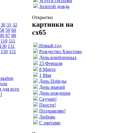
Услуги госпожи
Золотой дождь
Открытки
картинки на
30
31
32
58
59
60
cx65
86
87
88
110
111
Новый год
130
131
150
151
Рождество Христово
День влюбленных
23 Февраля
8 Марта
1 Мая
 выбор
День Победы
тола
День знаний
 для всех
День рождения
!
Скучаю!
Прости!
Поздравляю!
Любовь
С цветами