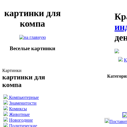
картинки для
Кр
компа
ин
де
Веселые картинки
К
Картинки
картинки для
Категори
компа
Компьютерные
Знаменитости
Комиксы
Животные
Новогодние
Поставит
Политические