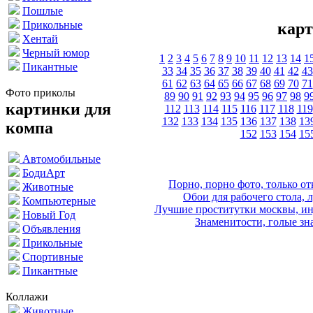
Пошлые
Прикольные
карт
Хентай
Черный юмор
1
2
3
4
5
6
7
8
9
10
11
12
13
14
1
Пикантные
33
34
35
36
37
38
39
40
41
42
43
61
62
63
64
65
66
67
68
69
70
71
Фото приколы
89
90
91
92
93
94
95
96
97
98
9
картинки для
112
113
114
115
116
117
118
119
132
133
134
135
136
137
138
13
компа
152
153
154
15
Автомобильные
БодиАрт
Порно, порно фото, только 
Животные
Обои для рабочего стола, 
Компьютерные
Лучшие проститутки москвы, ин
Новый Год
Знаменитости, голые зна
Объявления
Прикольные
Спортивные
Пикантные
Коллажи
Животные