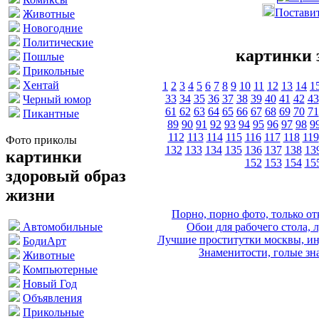
Поставит
Животные
Новогодние
Политические
картинки 
Пошлые
Прикольные
Хентай
1
2
3
4
5
6
7
8
9
10
11
12
13
14
1
33
34
35
36
37
38
39
40
41
42
43
Черный юмор
61
62
63
64
65
66
67
68
69
70
71
Пикантные
89
90
91
92
93
94
95
96
97
98
9
112
113
114
115
116
117
118
119
Фото приколы
132
133
134
135
136
137
138
13
картинки
152
153
154
15
здоровый образ
жизни
Порно, порно фото, только 
Обои для рабочего стола, 
Автомобильные
Лучшие проститутки москвы, ин
БодиАрт
Знаменитости, голые зна
Животные
Компьютерные
Новый Год
Объявления
Прикольные