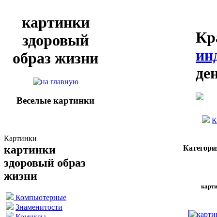
картинки
Кр
здоровый
ин
образ жизни
де
Веселые картинки
К
Картинки
картинки
Категори
здоровый образ
жизни
карти
Компьютерные
Знаменитости
Комиксы