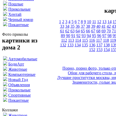
Пошлые
Прикольные
кар
Хентай
Черный юмор
1
2
3
4
5
6
7
8
9
10
11
12
13
14
1
Пикантные
33
34
35
36
37
38
39
40
41
42
43
61
62
63
64
65
66
67
68
69
70
71
Фото приколы
89
90
91
92
93
94
95
96
97
98
9
картинки из
112
113
114
115
116
117
118
119
132
133
134
135
136
137
138
13
дома 2
152
153
154
15
Автомобильные
БодиАрт
Порно, порно фото, только 
Животные
Обои для рабочего стола, 
Компьютерные
Лучшие проститутки москвы, ин
Новый Год
Знаменитости, голые зна
Объявления
Прикольные
Спортивные
Пикантные
Коллажи
Животные