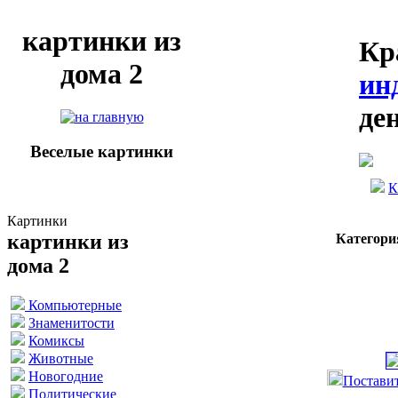
картинки из
Кр
дома 2
ин
де
Веселые картинки
К
Картинки
картинки из
Категори
дома 2
Компьютерные
Знаменитости
Комиксы
Животные
Новогодние
Поставит
Политические