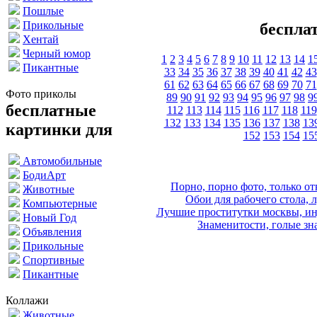
Пошлые
Прикольные
беспла
Хентай
Черный юмор
1
2
3
4
5
6
7
8
9
10
11
12
13
14
1
Пикантные
33
34
35
36
37
38
39
40
41
42
43
61
62
63
64
65
66
67
68
69
70
71
Фото приколы
89
90
91
92
93
94
95
96
97
98
9
бесплатные
112
113
114
115
116
117
118
119
132
133
134
135
136
137
138
13
картинки для
152
153
154
15
Автомобильные
БодиАрт
Порно, порно фото, только 
Животные
Обои для рабочего стола, 
Компьютерные
Лучшие проститутки москвы, ин
Новый Год
Знаменитости, голые зна
Объявления
Прикольные
Спортивные
Пикантные
Коллажи
Животные