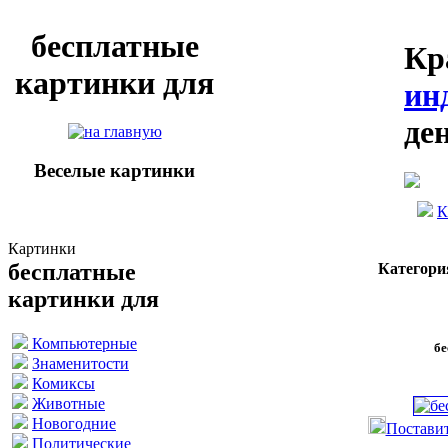
бесплатные
Кр
картинки для
ин
де
Веселые картинки
К
Картинки
бесплатные
Категори
картинки для
Компьютерные
бе
Знаменитости
Комиксы
Животные
Новогодние
Поставит
Политические