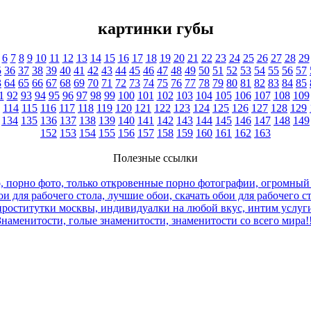
картинки губы
6
7
8
9
10
11
12
13
14
15
16
17
18
19
20
21
22
23
24
25
26
27
28
29
5
36
37
38
39
40
41
42
43
44
45
46
47
48
49
50
51
52
53
54
55
56
57
3
64
65
66
67
68
69
70
71
72
73
74
75
76
77
78
79
80
81
82
83
84
85
1
92
93
94
95
96
97
98
99
100
101
102
103
104
105
106
107
108
109
114
115
116
117
118
119
120
121
122
123
124
125
126
127
128
129
134
135
136
137
138
139
140
141
142
143
144
145
146
147
148
149
152
153
154
155
156
157
158
159
160
161
162
163
Полезные ссылки
, порно фото, только откровенные порно фотографии, огромный
и для рабочего стола, лучшие обои, скачать обои для рабочего с
роститутки москвы, индивидуалки на любой вкус, интим услуги
Знаменитости, голые знаменитости, знаменитости со всего мира!!