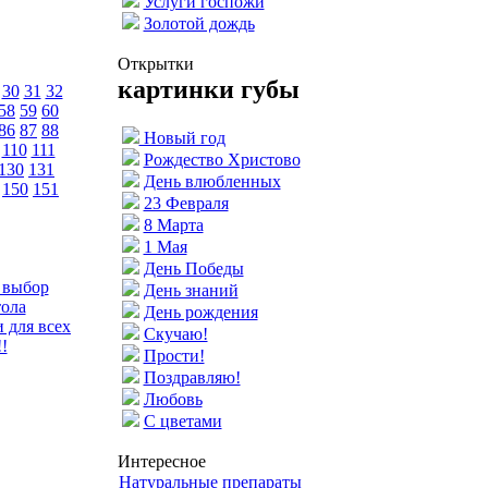
Услуги госпожи
Золотой дождь
Открытки
картинки губы
30
31
32
58
59
60
86
87
88
Новый год
110
111
Рождество Христово
130
131
День влюбленных
150
151
23 Февраля
8 Марта
1 Мая
День Победы
 выбор
День знаний
тола
День рождения
 для всех
Скучаю!
!
Прости!
Поздравляю!
Любовь
С цветами
Интересное
Натуральные препараты