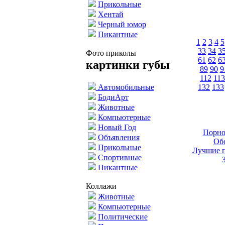
Прикольные
Хентай
Черный юмор
Пикантные
1
2
3
4
5
33
34
3
Фото приколы
61
62
6
картинки губы
89
90
9
112
113
132
133
Автомобильные
БодиАрт
Животные
Компьютерные
Новый Год
Порно
Объявления
Обо
Прикольные
Лучшие п
Спортивные
Пикантные
Коллажи
Животные
Компьютерные
Политические