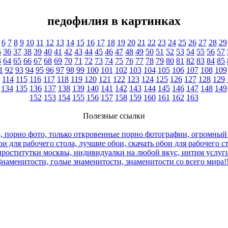
педофилия в картинках
6
7
8
9
10
11
12
13
14
15
16
17
18
19
20
21
22
23
24
25
26
27
28
29
5
36
37
38
39
40
41
42
43
44
45
46
47
48
49
50
51
52
53
54
55
56
57
3
64
65
66
67
68
69
70
71
72
73
74
75
76
77
78
79
80
81
82
83
84
85
1
92
93
94
95
96
97
98
99
100
101
102
103
104
105
106
107
108
109
114
115
116
117
118
119
120
121
122
123
124
125
126
127
128
129
134
135
136
137
138
139
140
141
142
143
144
145
146
147
148
149
152
153
154
155
156
157
158
159
160
161
162
163
Полезные ссылки
, порно фото, только откровенные порно фотографии, огромный
и для рабочего стола, лучшие обои, скачать обои для рабочего с
роститутки москвы, индивидуалки на любой вкус, интим услуги
Знаменитости, голые знаменитости, знаменитости со всего мира!!