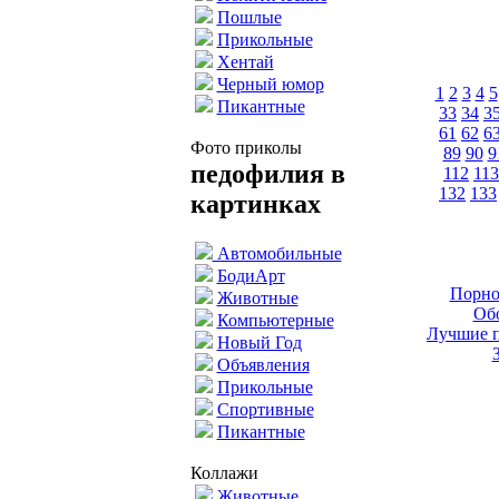
Пошлые
Прикольные
Хентай
Черный юмор
1
2
3
4
5
Пикантные
33
34
3
61
62
6
Фото приколы
89
90
9
педофилия в
112
113
132
133
картинках
Автомобильные
БодиАрт
Порно
Животные
Обо
Компьютерные
Лучшие п
Новый Год
Объявления
Прикольные
Спортивные
Пикантные
Коллажи
Животные