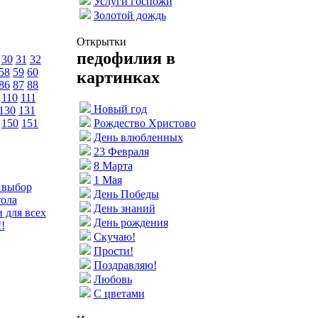
Услуги госпожи
Золотой дождь
Открытки
педофилия в
30
31
32
58
59
60
картинках
86
87
88
110
111
Новый год
130
131
150
151
Рождество Христово
День влюбленных
23 Февраля
8 Марта
1 Мая
 выбор
День Победы
тола
День знаний
 для всех
День рождения
!
Скучаю!
Прости!
Поздравляю!
Любовь
С цветами