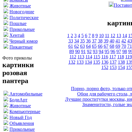
Поставит
Животные
Новогодние
Политические
картин
Пошлые
Прикольные
Хентай
1
2
3
4
5
6
7
8
9
10
11
12
13
14
1
33
34
35
36
37
38
39
40
41
42
43
Черный юмор
61
62
63
64
65
66
67
68
69
70
71
Пикантные
89
90
91
92
93
94
95
96
97
98
9
112
113
114
115
116
117
118
119
Фото приколы
132
133
134
135
136
137
138
13
картинки
152
153
154
15
розовая
пантера
Порно, порно фото, только 
Обои для рабочего стола, 
Автомобильные
Лучшие проститутки москвы, ин
БодиАрт
Знаменитости, голые зна
Животные
Компьютерные
Новый Год
Объявления
Прикольные