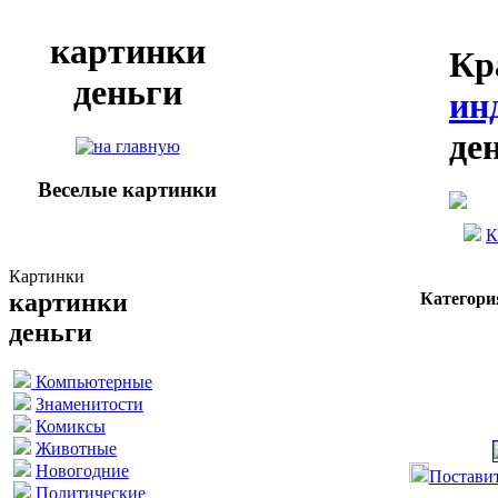
картинки
Кр
деньги
ин
де
Веселые картинки
К
Картинки
картинки
Категори
деньги
Компьютерные
Знаменитости
Комиксы
Животные
Новогодние
Поставит
Политические