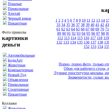
Пошлые
Прикольные
ка
Хентай
Черный юмор
1
2
3
4
5
6
7
8
9
10
11
12
13
14
1
Пикантные
33
34
35
36
37
38
39
40
41
42
43
61
62
63
64
65
66
67
68
69
70
71
Фото приколы
89
90
91
92
93
94
95
96
97
98
9
картинки
112
113
114
115
116
117
118
119
132
133
134
135
136
137
138
13
деньги
152
153
154
15
Автомобильные
БодиАрт
Порно, порно фото, только 
Животные
Обои для рабочего стола, 
Компьютерные
Лучшие проститутки москвы, ин
Новый Год
Знаменитости, голые зна
Объявления
Прикольные
Спортивные
Пикантные
Коллажи
Животные