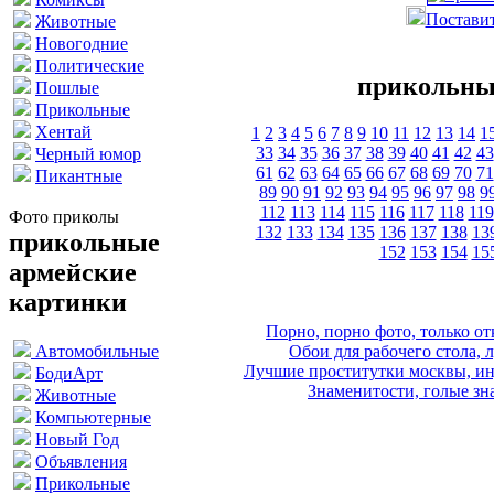
Поставит
Животные
Новогодние
Политические
прикольны
Пошлые
Прикольные
Хентай
1
2
3
4
5
6
7
8
9
10
11
12
13
14
1
33
34
35
36
37
38
39
40
41
42
43
Черный юмор
61
62
63
64
65
66
67
68
69
70
71
Пикантные
89
90
91
92
93
94
95
96
97
98
9
112
113
114
115
116
117
118
119
Фото приколы
132
133
134
135
136
137
138
13
прикольные
152
153
154
15
армейские
картинки
Порно, порно фото, только 
Обои для рабочего стола, 
Автомобильные
Лучшие проститутки москвы, ин
БодиАрт
Знаменитости, голые зна
Животные
Компьютерные
Новый Год
Объявления
Прикольные