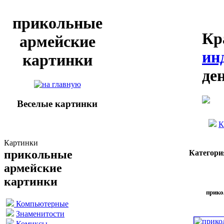
прикольные
Кр
армейские
ин
картинки
де
Веселые картинки
К
Картинки
прикольные
Категори
армейские
картинки
прико
Компьютерные
Знаменитости
Комиксы