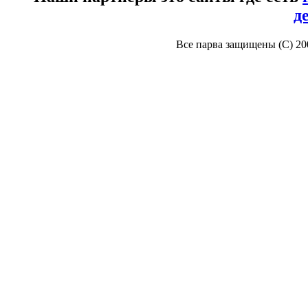
д
Все парва защищены (С) 2