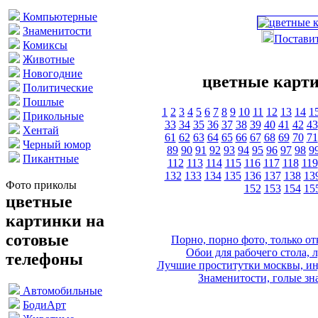
Компьютерные
Знаменитости
Поставит
Комиксы
Животные
Новогодние
цветные карти
Политические
Пошлые
1
2
3
4
5
6
7
8
9
10
11
12
13
14
1
Прикольные
33
34
35
36
37
38
39
40
41
42
43
Хентай
61
62
63
64
65
66
67
68
69
70
71
Черный юмор
89
90
91
92
93
94
95
96
97
98
9
Пикантные
112
113
114
115
116
117
118
119
132
133
134
135
136
137
138
13
Фото приколы
152
153
154
15
цветные
картинки на
сотовые
Порно, порно фото, только 
Обои для рабочего стола, 
телефоны
Лучшие проститутки москвы, ин
Знаменитости, голые зна
Автомобильные
БодиАрт