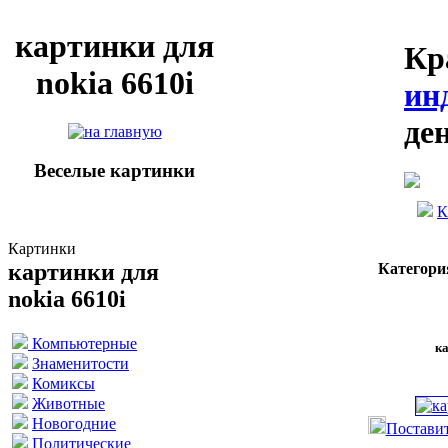
картинки для
Кр
nokia 6610i
ин
де
Веселые картинки
К
Картинки
картинки для
Категори
nokia 6610i
Компьютерные
ка
Знаменитости
Комиксы
Животные
Новогодние
Поставит
Политические