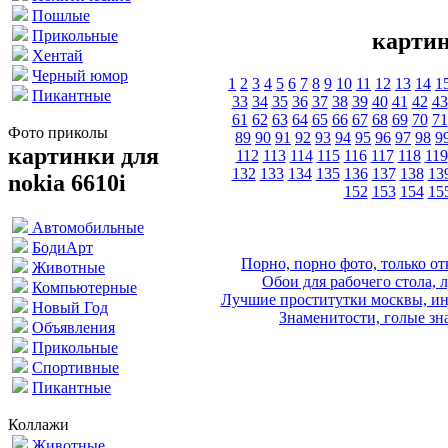
Пошлые
Прикольные
картин
Хентай
Черный юмор
1
2
3
4
5
6
7
8
9
10
11
12
13
14
1
Пикантные
33
34
35
36
37
38
39
40
41
42
43
61
62
63
64
65
66
67
68
69
70
71
Фото приколы
89
90
91
92
93
94
95
96
97
98
9
картинки для
112
113
114
115
116
117
118
119
132
133
134
135
136
137
138
13
nokia 6610i
152
153
154
15
Автомобильные
БодиАрт
Порно, порно фото, только 
Животные
Обои для рабочего стола, 
Компьютерные
Лучшие проститутки москвы, ин
Новый Год
Знаменитости, голые зна
Объявления
Прикольные
Спортивные
Пикантные
Коллажи
Животные