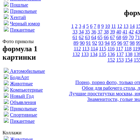
Пошлые
Прикольные
форм
Хентай
Черный юмор
1
2
3
4
5
6
7
8
9
10
11
12
13
14
1
Пикантные
33
34
35
36
37
38
39
40
41
42
43
61
62
63
64
65
66
67
68
69
70
71
Фото приколы
89
90
91
92
93
94
95
96
97
98
9
формула 1
112
113
114
115
116
117
118
119
132
133
134
135
136
137
138
13
картинки
152
153
154
15
Автомобильные
БодиАрт
Порно, порно фото, только 
Животные
Обои для рабочего стола, 
Компьютерные
Лучшие проститутки москвы, ин
Новый Год
Знаменитости, голые зна
Объявления
Прикольные
Спортивные
Пикантные
Коллажи
Животные