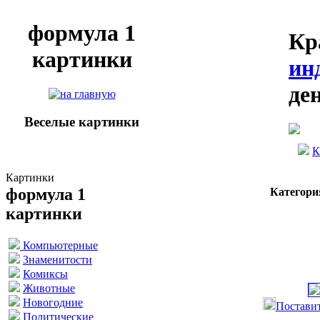
формула 1
Кр
картинки
ин
де
Веселые картинки
К
Картинки
формула 1
Категори
картинки
Компьютерные
Знаменитости
Комиксы
Животные
Новогодние
Поставит
Политические